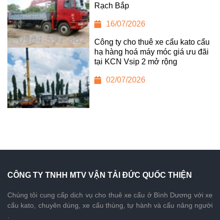
Rạch Bắp
16/07/2026
Công ty cho thuê xe cẩu kato cẩu
hạ hàng hoá máy móc giá ưu đãi
tại KCN Vsip 2 mở rộng
02/07/2026
CÔNG TY TNHH MTV VẬN TẢI ĐỨC QUỐC THIỆN
Chúng tôi cung cấp dịch vụ cho thuê xe cẩu ở Bình Dương với xe
cẩu kato, chuyên dùng, xe cẩu thùng, tự hành và cẩu nâng người
.