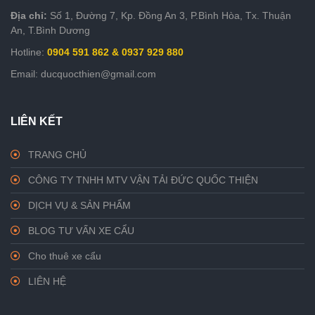
Địa chỉ:
Số 1, Đường 7, Kp. Đồng An 3, P.Bình Hòa, Tx. Thuận
An, T.Bình Dương
Hotline:
0904 591 862 & 0937 929 880
Email: ducquocthien@gmail.com
LIÊN KẾT
TRANG CHỦ
CÔNG TY TNHH MTV VẬN TẢI ĐỨC QUỐC THIỆN
DỊCH VỤ & SẢN PHẨM
BLOG TƯ VẤN XE CẨU
Cho thuê xe cẩu
LIÊN HỆ