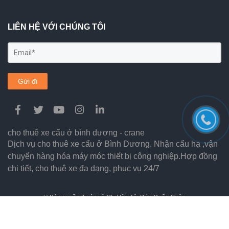
LIÊN HỆ VỚI CHÚNG TÔI
Gửi đi
cho thuê xe cẩu ở bình dương - crane
Dịch vụ cho thuê xe cẩu ở Bình Dương. Nhận cẩu hạ ,vận
chuyển hàng hóa máy móc thiết bị công nghiệp.Hợp đồng
chi tiết, cho thuê xe đa dạng, phục vụ 24/7
© Bản quyền thuộc về Cty Vận Tải Đức Quốc Thiện
0