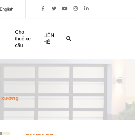
English
Cho
LIÊN
thuê xe
HỆ
cẩu
à xưởng