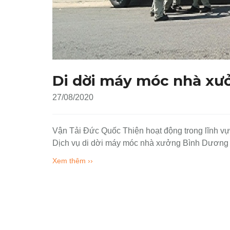
Di dời máy móc nhà xư
27/08/2020
Vận Tải Đức Quốc Thiện hoạt động trong lĩnh 
Dịch vụ di dời máy móc nhà xưởng Bình Dương 
Xem thêm ››
CÔNG TY TNHH MTV VẬN TẢI
LIÊN 
ĐỨC QUỐC THIỆN