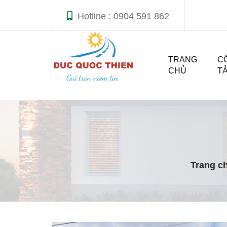
Hotline : 0904 591 862
TRANG
C
CHỦ
T
Trang c