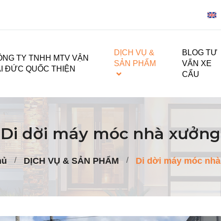
DỊCH VỤ &
BLOG TƯ
ÔNG TY TNHH MTV VẬN
SẢN PHẨM
VẤN XE
ẢI ĐỨC QUỐC THIỆN
CẨU
Di dời máy móc nhà xưởng
hủ
DỊCH VỤ & SẢN PHẨM
Di dời máy móc nh