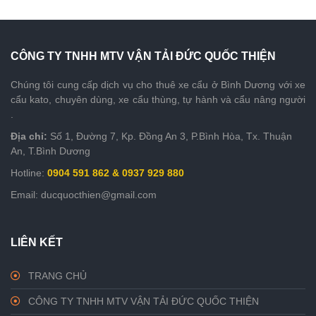
CÔNG TY TNHH MTV VẬN TẢI ĐỨC QUỐC THIỆN
Chúng tôi cung cấp dịch vụ cho thuê xe cẩu ở Bình Dương với xe
cẩu kato, chuyên dùng, xe cẩu thùng, tự hành và cẩu nâng người
.
Địa chỉ:
Số 1, Đường 7, Kp. Đồng An 3, P.Bình Hòa, Tx. Thuận
An, T.Bình Dương
Hotline:
0904 591 862 & 0937 929 880
Email: ducquocthien@gmail.com
LIÊN KẾT
TRANG CHỦ
CÔNG TY TNHH MTV VẬN TẢI ĐỨC QUỐC THIỆN