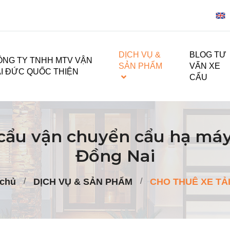
DỊCH VỤ &
BLOG TƯ
ÔNG TY TNHH MTV VẬN
SẢN PHẨM
VẤN XE
ẢI ĐỨC QUỐC THIỆN
CẨU
 cẩu vận chuyển cẩu hạ má
Đồng Nai
 chủ
DỊCH VỤ & SẢN PHẨM
CHO THUÊ XE TẢ