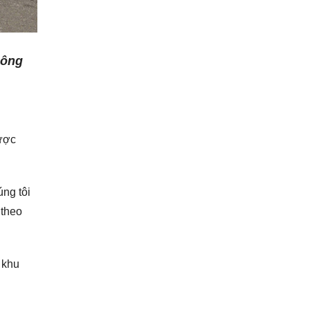
công
được
ng tôi
 theo
 khu