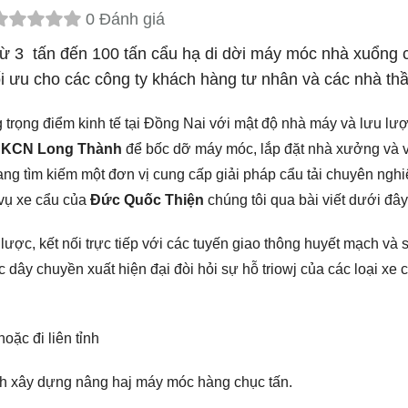
0 Đánh giá
ừ 3 tấn đến 100 tấn cẩu hạ di dời máy móc nhà xuổng
ối ưu cho các công ty khách hàng tư nhân và các nhà t
trọng điểm kinh tế tại Đồng Nai với mật độ nhà máy và lưu lư
ại KCN Long Thành
để bốc dỡ máy móc, lắp đặt nhà xưởng và 
ng tìm kiếm một đơn vị cung cấp giải pháp cẩu tải chuyên nghi
 vụ xe cẩu của
Đức Quốc Thiện
chúng tôi qua bài viết dưới đây
ược, kết nối trực tiếp với các tuyến giao thông huyết mạch và 
dây chuyền xuất hiện đại đòi hỏi sự hỗ triowj của các loại xe 
ặc đi liên tỉnh
nh xây dựng nâng haj máy móc hàng chục tấn.