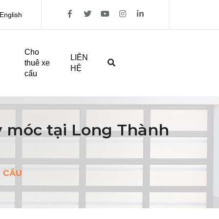
English
Cho
LIÊN
thuê xe
HỆ
cẩu
y móc tại Long Thành
I CẨU