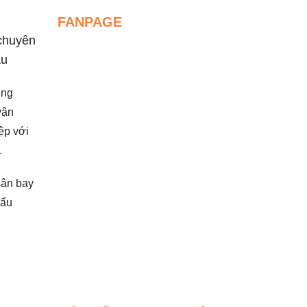
FANPAGE
 chuyên
hầu
ợng
vận
ệp với
.
sân bay
cẩu