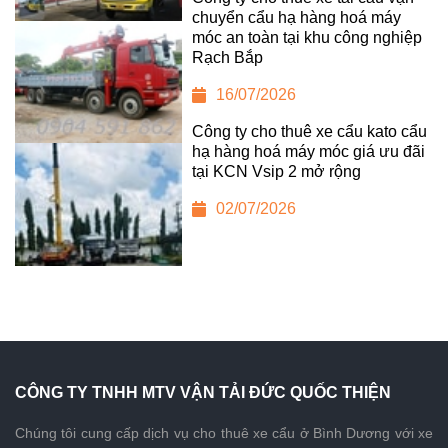
chuyển cẩu hạ hàng hoá máy
móc an toàn tại khu công nghiệp
Rạch Bắp
16/07/2026
Công ty cho thuê xe cẩu kato cẩu
hạ hàng hoá máy móc giá ưu đãi
tại KCN Vsip 2 mở rộng
02/07/2026
CÔNG TY TNHH MTV VẬN TẢI ĐỨC QUỐC THIỆN
Chúng tôi cung cấp dịch vụ cho thuê xe cẩu ở Bình Dương với xe