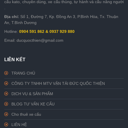
cẩu kato, chuyên dùng, xe cẩu thùng, tự hành và cẩu nâng người
.
Địa chỉ:
Số 1, Đường 7, Kp. Đồng An 3, P.Bình Hòa, Tx. Thuận
An, T.Bình Dương
Hotline:
0904 591 862 & 0937 929 880
Email: ducquocthien@gmail.com
LIÊN KẾT
TRANG CHỦ
CÔNG TY TNHH MTV VẬN TẢI ĐỨC QUỐC THIỆN
DỊCH VỤ & SẢN PHẨM
BLOG TƯ VẤN XE CẨU
Cho thuê xe cẩu
LIÊN HỆ